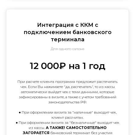
Интеграция с ККМ с
подключением банковского
терминала
Для одного салона
12 000₽ на 1 год
При расчете клиента программа предложит распечатать
чек. Если Вы нажимаете "да, распечатать", то из кассы
автоматически выйдет чек с теми данными, которые
зафиксированы в визите, а также с учетом требований
законодательства РФ.
● При оформлении визита за "наличные" выходит чек,
клиент рассчитан.
● При оформлении визита за "безналичные" выходит чек
из кассы.
А ТАКЖЕ! САМОСТОЯТЕЛЬНО
ЗАГОРАЕТСЯ
банковский терминал без участия