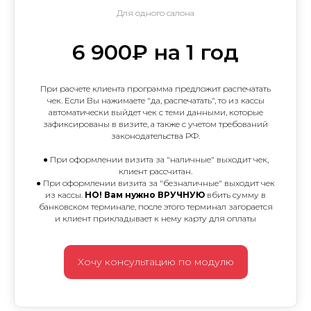
Для одного салона
6 900₽ на 1 год
При расчете клиента программа предложит распечатать
чек. Если Вы нажимаете "да, распечатать", то из кассы
автоматически выйдет чек с теми данными, которые
зафиксированы в визите, а также с учетом требований
законодательства РФ.
● При оформлении визита за "наличные" выходит чек,
клиент рассчитан.
● При оформлении визита за "безналичные" выходит чек
из кассы.
НО! Вам нужно ВРУЧНУЮ
вбить сумму в
банковском терминале, после этого терминал загорается
и клиент прикладывает к нему карту для оплаты
Хочу консультацию по модулю