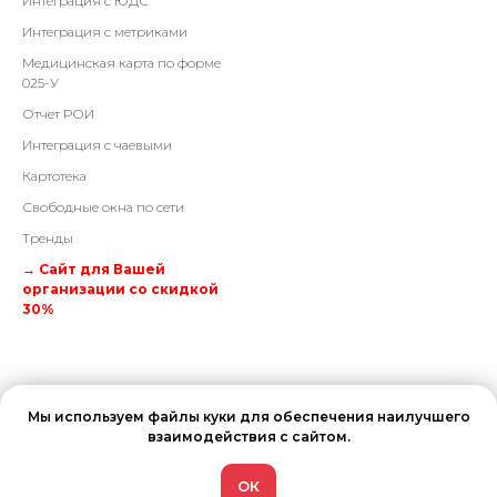
Интеграция с ЮДС
Интеграция с метриками
Медицинская карта по форме
025-У
Отчет РОИ
Интеграция с чаевыми
Картотека
Свободные окна по сети
Тренды
→ Сайт для Вашей
организации со скидкой
30%
Мы используем файлы куки для обеспечения наилучшего
взаимодействия с сайтом.
ОК
Tilda
Made on